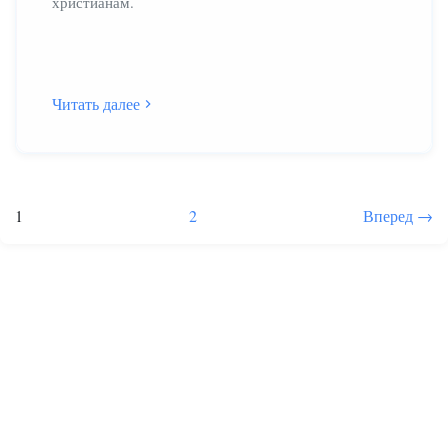
христианам.
Читать далее
Пагинация
Страница
Страница
1
2
Вперед
→
записей