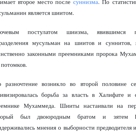
нимает второе место после
суннизма
. По статист
сульманин является шиитом.
ючевым постулатом шиизма, явившимся п
разделения мусульман на шиитов и суннитов, я
инственно законными преемниками пророка Муха
 потомков.
о разночтение возникло во второй половине се
тивизировалась борьба за власть в Халифате и 
еемнике Мухаммеда. Шииты настаивали на пер
торый был двоюродным братом и зятем П
идерживались мнения о выборности предводителя и