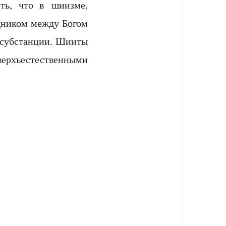
ить, что в шиизме,
едником между Богом
 субстанции. Шииты
хъестественными