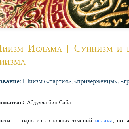
иизм Ислама | Суннизм и ш
иизма
звание
: Шиизм («партия», «приверженцы», «г
нователь:
Абдулла бин Саба
изм — одно из основных течений
ислама
, по 