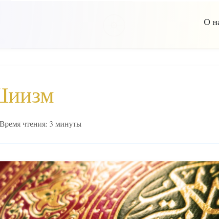
О н
иизм
Время чтения: 3 минуты