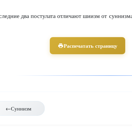
следние два постулата отличают шиизм от суннизма
Распечатать страницу
авигация
←
Суннизм
о