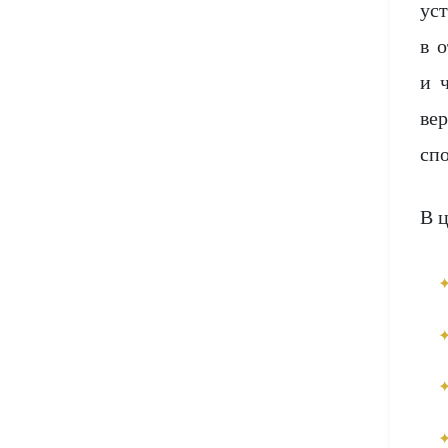
ус
в 
и 
ве
сп
В 