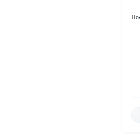
По
Н
п