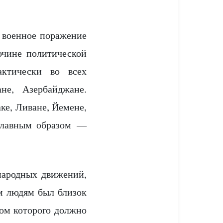
 военное поражение
очине политической
ктически во всех
не, Азербайджане.
ке, Ливане, Йемене,
 главным образом —
народных движений,
м людям был близок
ом которого должно