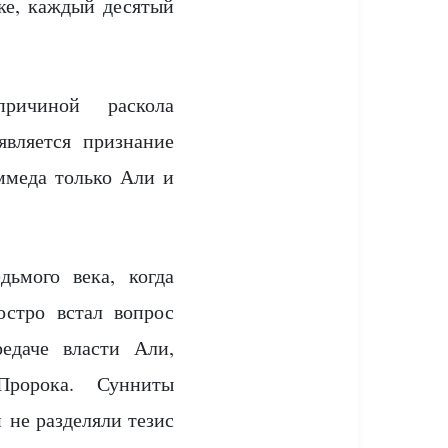
ике, каждый десятый
ричиной раскола
вляется признание
ммеда только Али и
дьмого века, когда
остро встал вопрос
едаче власти Али,
ророка. Сунниты
 не разделяли тезис