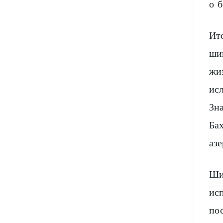
о 
Бхакти-йога
Алхимия
Ит
Интегральная йога
ши
Астрология
жи
ис
Нумерология
Зна
Хиромантия
Ба
аз
Ши
ис
по