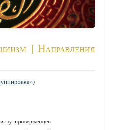
иизм | Направления
руппировка»)
числу приверженцев