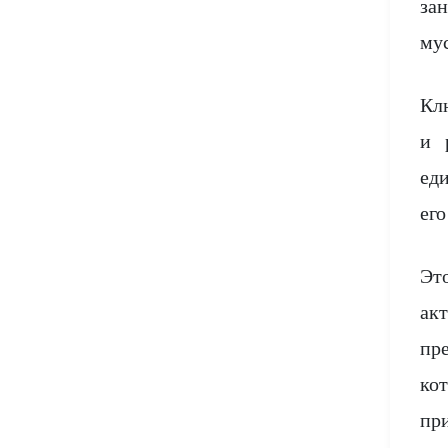
за
Даосизм
Кальвинизм
Крийя-йога
му
Сикхизм
Квакерство
Славянство
Сурат-шабд-йога
Кл
Агхора
и 
Лютеранство
Хатха-йога
Зороастризм
ед
Айенгар-йога
Методизм
его
Раджа-йога
Бахаи
Аштанга-виньяса-йога
Перфекционизм
Эт
Лайя-йога
Синтоизм
ак
Пресветарианство
Карма-йога
пр
Шаманизм
ко
Пятидесятничество
Агни-йога
пр
Оккультизм