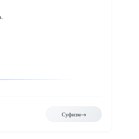
.
Суфизм
→