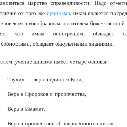
тановиться царство справедливости. Надо отмет
отличие от того же
суннизма
, имам является поср
человеком, своеобразным носителем божественной
рят, что имам непогрешим, обладает свер
особностями, обладает оккультными знаниями.
целом, учение шиизма имеет четыре основы:
Таухид — вера в единого Бога,
Вера в Пророков и пророчества,
Вера в Имамат,
Вера в пришествие «Совершенного шиита».