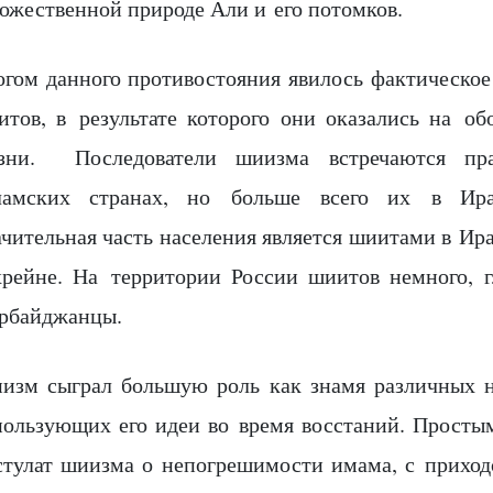
божественной природе Али и его потомков.
огом данного противостояния явилось фактическое
итов, в результате которого они оказались на об
зни. Последователи шиизма встречаются пра
ламских странах, но больше всего их в Ира
чительная часть населения является шиитами в Ира
хрейне. На территории России шиитов немного,
ербайджанцы.
изм сыграл большую роль как знамя различных 
пользующих его идеи во время восстаний. Просты
стулат шиизма о непогрешимости имама, с приход