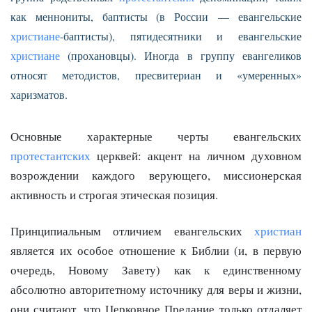
как меннониты, баптисты (в России — евангельские
христиане
-баптисты), пятидесятники и евангельские
христиане
(прохановцы). Иногда в группу евангеликов
относят методистов, пресвитериан и «умеренных»
харизматов.
Основные характерные черты евангельских
протестантских
церквей: акцент на личном духовном
возрождении каждого верующего, миссионерская
активность и строгая этическая позиция.
Принципиальным отличием евангельских
христиан
является их особое отношение к Библии (и, в первую
очередь, Новому Завету) как к единственному
абсолютно авторитетному источнику для веры и жизни,
они считают, что Церковное Предание только отдаляет