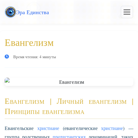
Перейти
Эра Единства
к
Откры
меню
основному
контенту
Евангелизм
Время чтения: 4 минуты
Евангелизм | Личный евангелизм |
Принципы евангелизма
Евангельские
христиане
(евангелические
христиане
) —
группа родственных
протестантских
деноминаций, таких