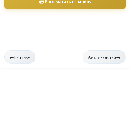
Распечатать страницу
Навигация
←
Баптизм
Англиканство
→
по
страницам