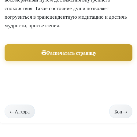
спокойствия. Такое состояние души позволяет
погрузиться в трансцендентную медитацию и достичь
мудрости, просветления.
Распечатать страницу
Навигация
←
Агхора
Бон
→
по
страницам