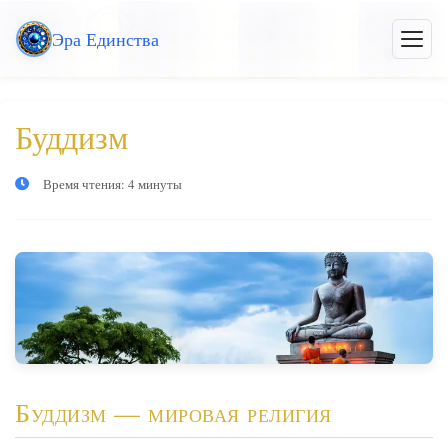
Перейти
Эра Единства
к
Откры
меню
основному
контенту
Буддизм
Время чтения: 4 минуты
Буддизм — мировая религия