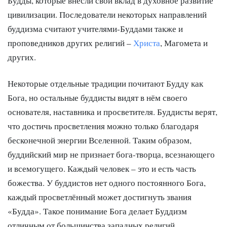
Будды, которые внесли свой вклад в духовное развитие
цивилизации. Последователи некоторых направлений
буддизма считают учителями-Буддами также и
проповедников других религий –
Христа
, Магомета и
других.
Некоторые отдельные традиции почитают Будду как
Бога, но остальные буддисты видят в нём своего
основателя, наставника и просветителя. Буддисты верят,
что достичь просветления можно только благодаря
бесконечной энергии Вселенной. Таким образом,
буддийский мир не признает бога-творца, всезнающего
и всемогущего. Каждый человек – это и есть часть
божества. У буддистов нет одного постоянного Бога,
каждый просветлённый может достигнуть звания
«Будда». Такое понимание Бога делает Буддизм
отличным от большинства западных религий.