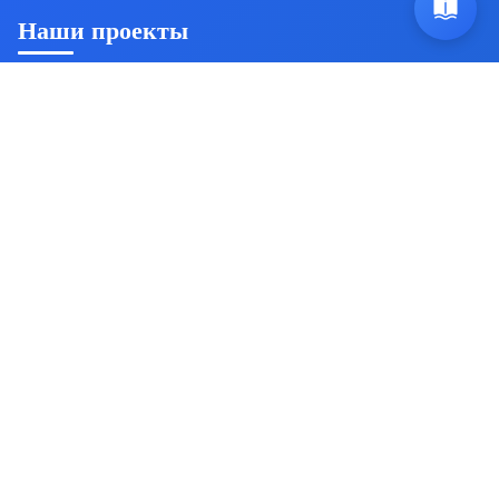
Наши проекты
Ян Триш
Пробуждение осознанности и саморазвитие
Источник безсмертия
Комплексная система
самосовершенствования
Знакомства для эзотериков
Поиск единомышленников