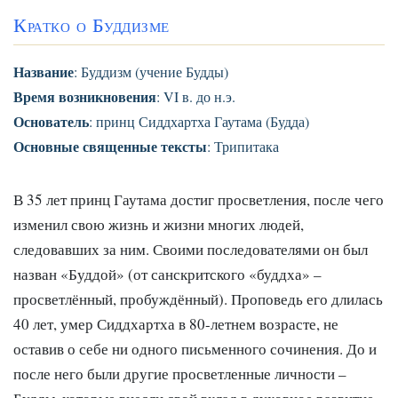
Кратко о Буддизме
Название
: Буддизм (учение Будды)
Время возникновения
: VI в. до н.э.
Основатель
: принц Сиддхартха Гаутама (Будда)
Основные священные тексты
: Трипитака
В 35 лет принц Гаутама достиг просветления, после чего
изменил свою жизнь и жизни многих людей,
следовавших за ним. Своими последователями он был
назван «Буддой» (от санскритского «буддха» –
просветлённый, пробуждённый). Проповедь его длилась
40 лет, умер Сиддхартха в 80-летнем возрасте, не
оставив о себе ни одного письменного сочинения. До и
после него были другие просветленные личности –