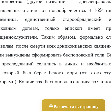
споповство (другое название — древлеправосл
дикальные отличия от новообрядчества. В 1654 го
иёмника, единственный старообрядческий е
рковным догмам, только епископ имеет пр
ященнослужители. Таким образом, формально сл
авилам, после смерти всех дониконианских священ
ли вынуждены сформировать беспоповский толк. Бе
 преследований селились в диких и необжит
 который был берег Белого моря (от этого эт
морами). Количество беспоповцев оценивается в по
Распечатать страницу