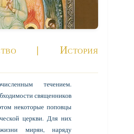
ство | История
исленным течением.
обходимости священников
этом некоторые поповцы
ческой церкви. Для них
жизни мирян, наряду