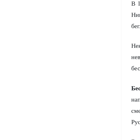
В 
Шаманизм
Бхакти-йога
Ни
бе
Интегральная йога
Оккультизм
Не
Алхимия
не
Астрология
бес
Нумерология
Бе
на
Хиромантия
см
Ру