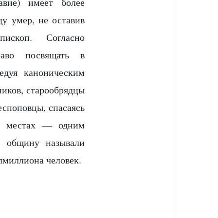
авие) имеет более
ду умер, не оставив
пископ. Согласно
аво посвящать в
едуя каноническим
ников, старообрядцы
споповцы, спасаясь
ых местах — одним
у общину называли
лмиллиона человек.