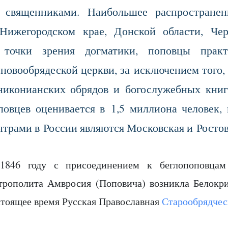
 священниками. Наибольшее распространен
Нижегородском крае, Донской области, Чер
точки зрения догматики, поповцы практ
 новообрядеской церкви, за исключением того
никонианских обрядов и богослужебных книг
повцев оценивается в 1,5 миллиона человек
нтрами в России являются Московская и Ростов
1846 году с присоединением к беглопоповцам 
трополита Амвросия (Поповича) возникла Белокри
стоящее время Русская Православная
Старообрядчес