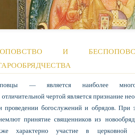
оповство и беспопов
тарообрядчества
повцы — является наиболее многоч
 отличительной чертой является признание не
и проведении богослужений и обрядов. При 
иемлют принятие священников из новообряд
кже характерно участие в церковной 