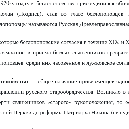
1920-х годах к беглопоповству присоединился обн
колай (Позднев), став во главе беглопоповцев,
глопоповцы называются Русская Древлеправославная
которые беглопоповские согласия в течение XIX и 
возможности приёма беглых священников преврати
поповцев, среди них часовенное и лужковское согла
спопо́вство
— общее название приверженцев одног
правлений русского старообрядчества. Возникло в 
ерти священников «старого» рукоположения, то е
сской Церкви до реформы Патриарха Никона (середи