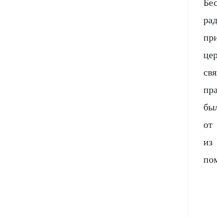
Бе
ра
пр
це
св
пр
бы
от
из
по