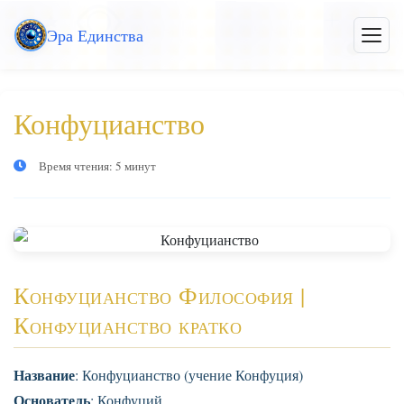
Перейти
Эра Единства
к
Откры
меню
основному
контенту
Конфуцианство
Время чтения: 5 минут
Конфуцианство Философия |
Конфуцианство кратко
Название
: Конфуцианство (учение Конфуция)
Основатель
: Конфуций