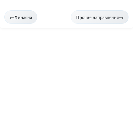
Навигация
←
Хинаяна
Прочие направления
→
по
страницам