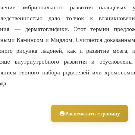
учение эмбрионального развития пальцевых 
следственностью дало толчок к возникновен
ания — дерматоглифики. Этот термин предло
еными Каминсом и Мидлом. Считается доказанным
жного рисунка ладоней, как и развитие мозга,
сяце внутриутробного развития и обусловле
иянием генного набора родителей или хромосом
да.
Распечатать страницу