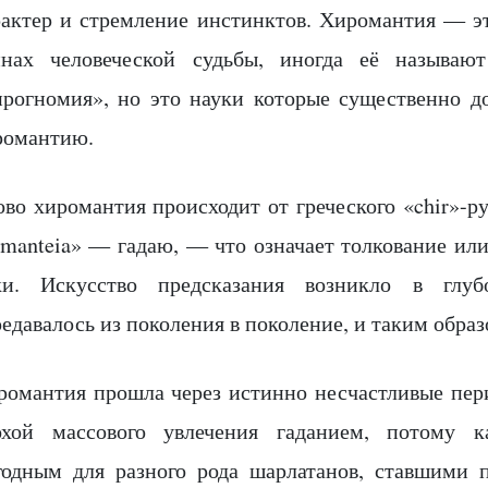
рактер и стремление инстинктов. Хиромантия — эт
йнах человеческой судьбы, иногда её называю
ирогномия», но это науки которые существенно 
романтию.
во хиромантия происходит от греческого «chir»-ру
«manteia» — гадаю, — что означает толкование ил
ки. Искусство предсказания возникло в глу
едавалось из поколения в поколение, и таким образ
романтия прошла через истинно несчастливые пер
охой массового увлечения гаданием, потому к
годным для разного рода шарлатанов, ставшими п