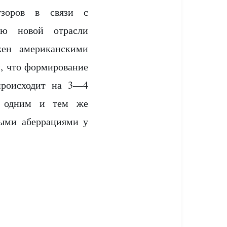
узоров в связи с
ию новой отрасли
жен американскими
, что формирование
 происходит на 3—4
ны одним и тем же
ными аберрациями у