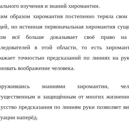
тального изучения и знаний хиромантии.
ким образом хиромантия постепенно теряла свои
дей, но истинная первоначальная хиромантия суще
дом всё больше доказывает своё право на
следователей в этой области, то есть хироман
ражает точностью предсказаний по линиях на рук
новать воображение человека.
оружившись знаниями хиромантии, чело
гущественным и защищённым от многих жизненно
кусство предсказания по линиям руки позволяет в
туации наперёд.