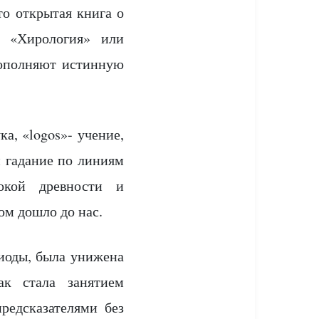
о открытая книга о
т «Хирология» или
дополняют истинную
ка, «logos»- учение,
и гадание по линиям
бокой древности и
ом дошло до нас.
иоды, была унижена
ак стала занятием
редсказателями без