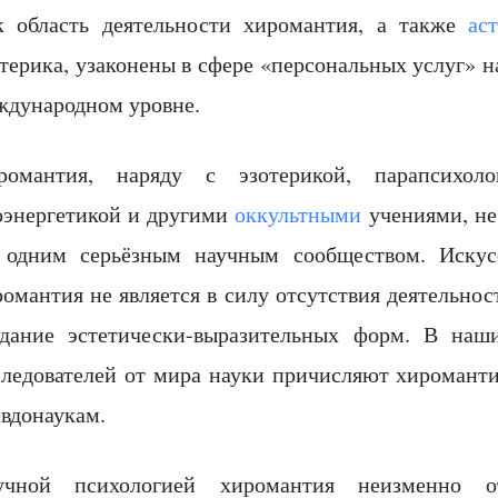
к область деятельности хиромантия, а также
ас
терика, узаконены в сфере «персональных услуг» н
ждународном уровне.
романтия, наряду с эзотерикой, парапсихол
оэнергетикой и другими
оккультными
учениями, не
 одним серьёзным научным сообществом. Искус
омантия не является в силу отсутствия деятельнос
здание эстетически-выразительных форм. В наш
следователей от мира науки причисляют хиромант
евдонаукам.
учной психологией хиромантия неизменно от