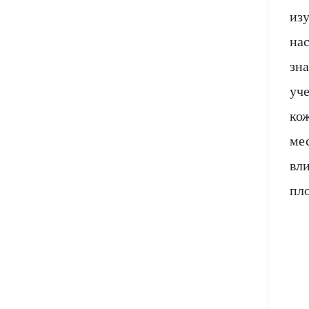
из
на
зн
уч
ко
ме
вл
пло