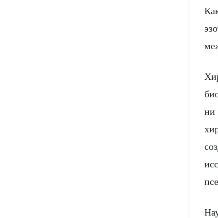
Ка
эзо
ме
Хи
би
ни
хир
со
ис
пс
На