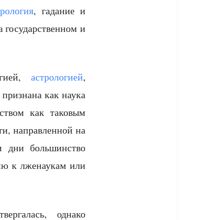
трология
, гадание и
а государственном и
огией,
астрологией
,
 признана как наука
ством как таковым
ти, направленной на
и дни большинство
ию к лженаукам или
вергалась, однако