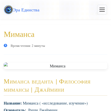
Перейти
Эра Единства
к
Откры
меню
основному
контенту
Миманса
Время чтения: 2 минуты
Миманса веданта | Философия
мимансы | Джаймини
Название:
Миманса ( «исследование, изучение»)
Основатель:
Риши Джаймини