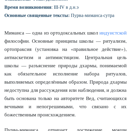
Время возникновения
: III-IV в д.н.э
Основные священные тексты:
Пурва-миманса-сутра
Миманса — одна из ортодоксальных школ
индуистской
философии. Основные принципы школы — ритуализм,
ортопраксия (установка на «правильное действие»),
антиаскетизм и антимистицизм. Центральная цель
школы — разъяснение природы дхармы, понимаемой
как обязательное исполнение набора ритуалов,
выполняемых определённым образом. Природа дхармы
недоступна для рассуждения или наблюдения, и должна
быть основана только на авторитете Вед, считающихся
вечными и непогрешимыми, что связано с их
божественным происхождением.
Пурва-миманса отрицает достижение мокши