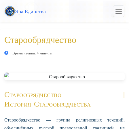
Перейти
Эра Единства
к
Откры
меню
основному
контенту
Старообрядчество
Время чтения: 4 минуты
Старообрядчество |
История Старообрядчества
Старообрядчество — группа религиозных течений,
объединённых русской православной традицией, не