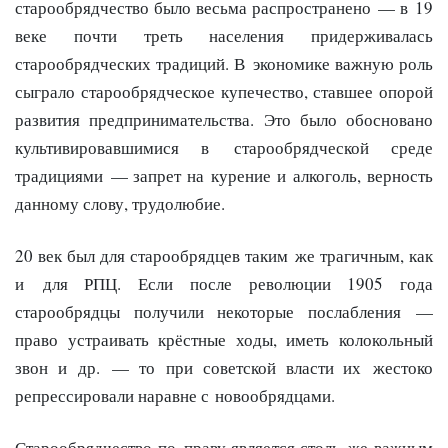
старообрядчество было весьма распространено — в 19
веке почти треть населения придерживалась
старообрядческих традиций. В экономике важную роль
сыграло старообрядческое купечество, ставшее опорой
развития предпринимательства. Это было обосновано
культивировавшимися в старообрядческой среде
традициями — запрет на курение и алкоголь, верность
данному слову, трудолюбие.
20 век был для старообрядцев таким же трагичным, как
и для РПЦ. Если после революции 1905 года
старообрядцы получили некоторые послабления —
право устраивать крёстные ходы, иметь колокольный
звон и др. — то при советской власти их жестоко
репрессировали наравне с новообрядцами.
Старообрядчество по праву является столь же важным