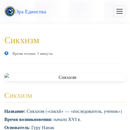
Перейти
Эра Единства
к
Откры
меню
основному
контенту
Сикхизм
Время чтения: 3 минуты
Сикхизм
Название:
Сикхизм («сикхӣ» — «последователь, ученик»)
Время возникновения:
начало XVI в.
Основатель
: Гуру Нанак