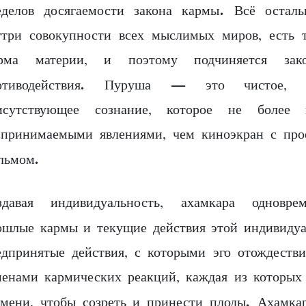
.
еделов досягаемости закона кармы
Всё остальн
утри совокупности всех мыслимых миров, есть 
рма материи, и поэтому подчиняется зак
.
—
отиводействия
Пуруша
это чистое, па
исутствующее сознание, которое не более в
спринимаемыми явлениями, чем киноэкран с про
.
льмом
здавая индивидуальность, ахамкара одновре
ошлые кармы и текущие действия этой индивидуа
едпринятые действия, с которыми эго отождествил
менами кармических реакций, каждая из которых 
.
емени, чтобы созреть и принести плоды
Ахамкар