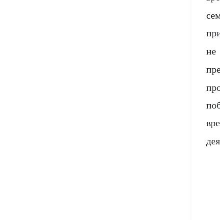
сем
пр
не
пр
пр
по
вр
де