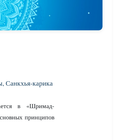
ы, Санкхья-карика
ается в «Шримад-
основных принципов