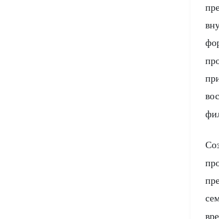
пр
Хиромантия
Натхи
вн
фо
Сикхизм
пр
пр
Агхора
во
фи
Со
пр
пр
се
вр