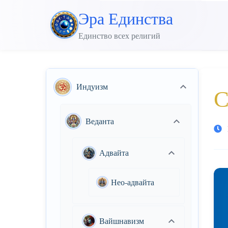
Перейти
Эра Единства
к
Единство всех религий
основному
контенту
Индуизм
С
Веданта
Адвайта
Нео-адвайта
Вайшнавизм