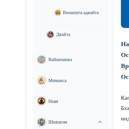
Вишишта-адвайта
Двайта
На
Ос
Вайшешика
Вр
Ос
Миманса
Ка
Ньяя
Бх
ин
Шиваизм