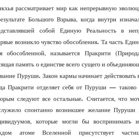
нкхья рассматривает мир как непрерывную эволю
результате Большого Взрыва, когда внутри изнача
едставлявшей собой Единую Реальность в неп
.
ервые возникло чувство обособления
Та часть Едино
бя обособленной, называется Пракрити (Природа
ящая память о единстве всего сущего и объединяющ
.
звание Пуруши
Закон кармы начинает действовать 
—
гда Пракрити отделяет себя от Пуруши
таково 
.
торым следуют все остальные
Считается, что мот
служило спонтанно возникшее желание Пуруши п
дивидуумов, которые могли бы воспринимать и
ждом атоме Вселенной присутствует части