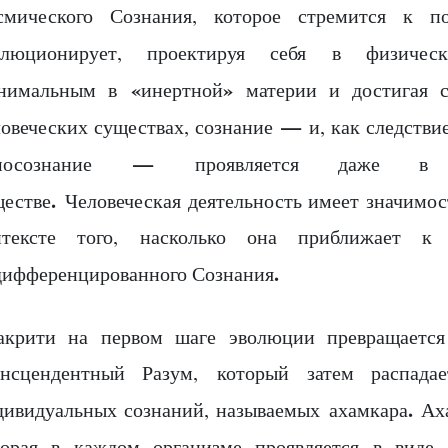
смического Сознания, которое стремится к п
олюционирует, проектируя себя в физичес
«
»
нимальным в
инертной
материи и достигая с
—
ловеческих существах, сознание
и, как следстви
—
мосознание
проявляется даже в 
.
ществе
Человеческая деятельность имеет значимос
нтексте того, насколько она приближает к
.
дифференцированного Сознания
акрити на первом шаге эволюции превращается
ансцендентный Разум, который затем распада
.
дивидуальных сознаний, называемых ахамкара
Ах
торая в каждом организме проявляется в виде