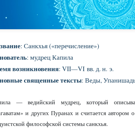
звание
: Санкхья («перечисление»)
нователь
: мудрец Капила
емя возникновения
: VII—VI вв. д. н. э.
новные священные тексты
: Веды, Упанишад
пила — ведийский мудрец, который описыв
агаватам» и других Пуранах и считается автором 
дуистской философской системы санкхья.