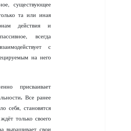
ое, существующее
только та или иная
онам действия и
ссивное, всегда
заимодействует с
ецируемым на него
менно присваивает
.
льности
Все ранее
о себя, становятся
ждёт только своего
а выращивает свои