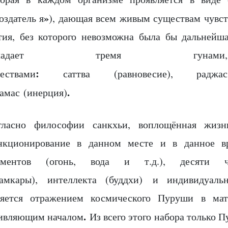
»
оздатель я
), дающая всем живым существам чувст
тия, без которого невозможна была бы дальнейш
бладает тремя гуна
:
чествами
саттва (равновесие), раджас 
.
тамас (инерция)
гласно философии санкхьи, воплощённая жизн
нкционирование в данном месте и в данное в
ементов (огонь, вода и т.д.), десяти ч
хамкары), интеллекта (буддхи) и индивидуаль
ляется отражением космического Пуруши в ма
.
ивляющим началом
Из всего этого набора только П