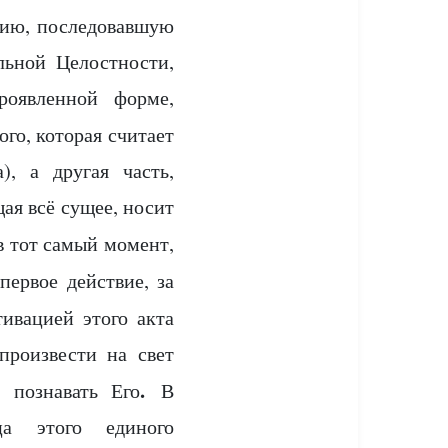
цию, последовавшую
льной Целостности,
роявленной форме,
го, которая считает
), а другая часть,
ая всё сущее, носит
в тот самый момент,
первое действие, за
ивацией этого акта
роизвести на свет
.
 познавать Его
В
ца этого единого