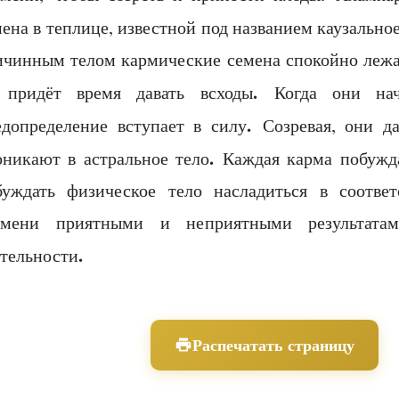
ена в теплице, известной под названием каузальное
ичинным телом кармические семена спокойно лежат
.
 придёт время давать всходы
Когда они начи
.
едопределение вступает в силу
Созревая, они да
.
оникают в астральное тело
Каждая карма побужда
буждать физическое тело насладиться в соотве
емени приятными и неприятными результата
.
ятельности
Распечатать страницу