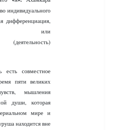
во индивидуального
ая дифференциация,
ми, или
(деятельность)
ь есть совместное
ремя пяти великих
увств, мышления
ной души, которая
териальном мире и
уруша находится вне