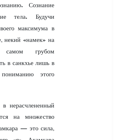
.
ознанию
Сознание
.
кие тела
Будучи
воего максимума в
«
»
е, некий
намек
на
самом грубом
ть в санкхье лишь в
 пониманию этого
 в нерасчлененный
ется на множество
—
амкара
это сила,
«
».
 его
я
Ахамкара