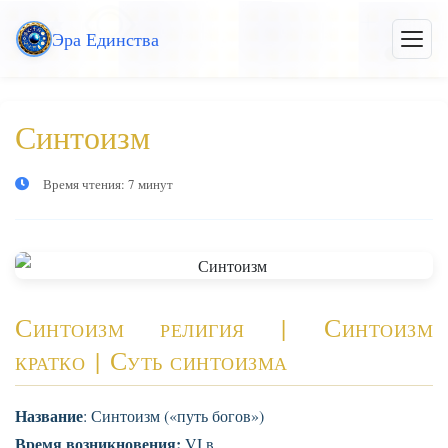
Перейти
Эра Единства
к
Откры
меню
основному
контенту
Синтоизм
Время чтения: 7 минут
Синтоизм религия | Синтоизм
кратко | Суть синтоизма
Название
: Синтоизм («путь богов»)
Время возникновения:
VI в.