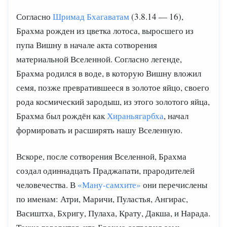
Согласно
Шримад Бхагаватам
(3.8.14 — 16),
Брахма рожден из цветка лотоса, выросшего из
пупа Вишну в начале акта сотворения
материальной Вселенной. Согласно легенде,
Брахма родился в воде, в которую Вишну вложил
семя, позже превратившееся в золотое яйцо, своего
рода космический зародыш, из этого золотого яйца,
Брахма был рождён как
Хираньягарбха
, начал
формировать и расширять нашу Вселенную.
Вскоре, после сотворения Вселенной, Брахма
создал одиннадцать Праджапати, прародителей
человечества. В
«Ману-самхите»
они перечислены
по именам: Атри, Маричи, Пуластья, Ангирас,
Васиштха, Бхригу, Пулаха, Крату, Дакша, и Нарада.