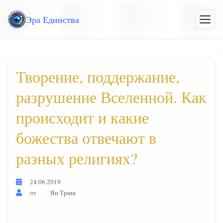
Перейти
Эра Единства
к
Откры
меню
основному
контенту
Творение, поддержание,
разрушение Вселенной. Как
происходит и какие
божества отвечают в
разных религиях?
24.06.2019
от
Ян Триш