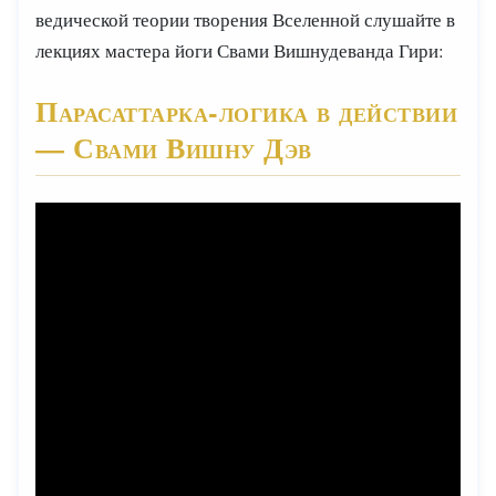
ведической теории творения Вселенной слушайте в
лекциях мастера йоги Свами Вишнудеванда Гири:
Парасаттарка-логика в действии
— Свами Вишну Дэв