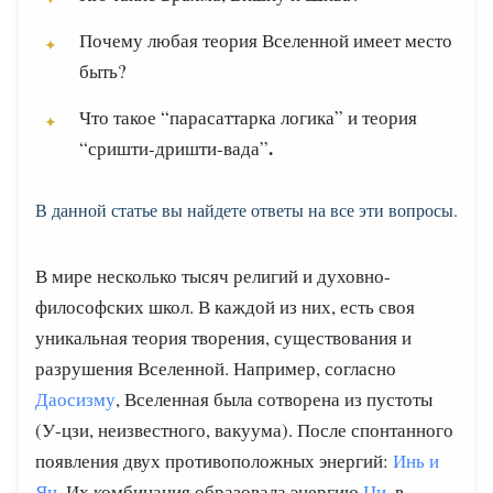
Почему любая теория Вселенной имеет место
быть?
Что такое “парасаттарка логика” и теория
.
“сришти-дришти-вада”
В данной статье вы найдете ответы на все эти вопросы.
В мире несколько тысяч религий и духовно-
философских школ. В каждой из них, есть своя
уникальная теория творения, существования и
разрушения Вселенной. Например, согласно
Даосизму
, Вселенная была сотворена из пустоты
(У-цзи, неизвестного, вакуума). После спонтанного
появления двух противоположных энергий:
Инь и
Ян
. Их комбинация образовала энергию
Ци
, в