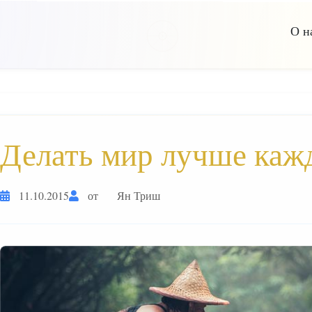
О н
Делать мир лучше каж
11.10.2015
от
Ян Триш