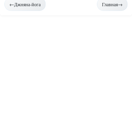
Навигация
←
Джняна-йога
Главная
→
по
страницам