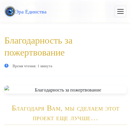
Перейти
Эра Единства
к
Откры
меню
основному
контенту
Благодарность за
пожертвование
Время чтения: 1 минута
Благодаря Вам, мы сделаем этот
проект еще лучше…